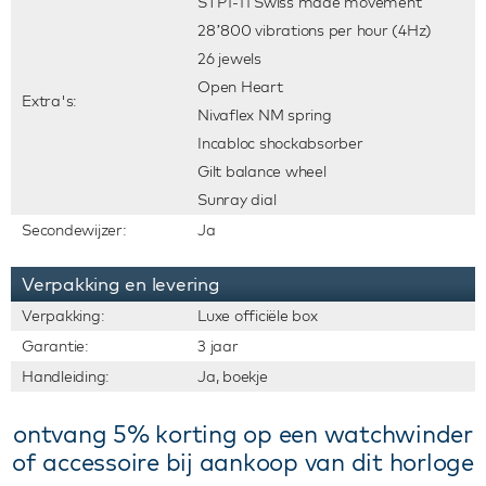
STP1-11 Swiss made movement
28’800 vibrations per hour (4Hz)
26 jewels
Open Heart
Extra's:
Nivaflex NM spring
Incabloc shockabsorber
Gilt balance wheel
Sunray dial
Secondewijzer:
Ja
Verpakking en levering
Verpakking:
Luxe officiële box
Garantie:
3 jaar
Handleiding:
Ja, boekje
ontvang 5% korting op een watchwinder
of accessoire bij aankoop van dit horloge