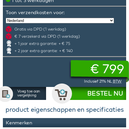
1 tot 3 werkdagen
Toon verzendkosten voor:
Gratis via DPD (1 werkdag)
€ 7 verzekerd via DPD (1 werkdag)
+ 1 jaar extra garantie: + € 75
+ 2 jaar extra garantie: + € 140
€
799
Inclusief 21% NL
BTW
Voeg toe aan
BESTEL NU
vergelijking
product eigenschappen en specificaties
Kenmerken