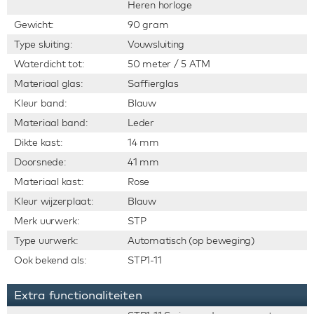
Heren horloge
Gewicht:
90 gram
Type sluiting:
Vouwsluiting
Waterdicht tot:
50 meter / 5 ATM
Materiaal glas:
Saffierglas
Kleur band:
Blauw
Materiaal band:
Leder
Dikte kast:
14 mm
Doorsnede:
41 mm
Materiaal kast:
Rose
Kleur wijzerplaat:
Blauw
Merk uurwerk:
STP
Type uurwerk:
Automatisch (op beweging)
Ook bekend als:
STP1-11
Extra functionaliteiten