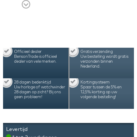
met handleiding, certificaat en 3 jaar
internationale garantie.
Officieel dealer
Gratis verzending
BensonTrade is officieel
Uw bestelling wordt gratis
dealer van vele merken.
verzonden binnen
Nederland.
28 dagen bedenktijd
Kortingsysteem
Uw horloge of watchwinder
Spaar tussen de 5% en
28 dagen op zicht? Bij ons
12,5% korting op uw
geen probleem!
volgende bestelling!
Levertijd