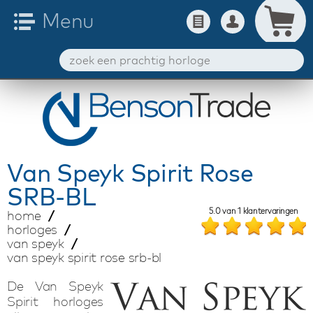
Van Speyk
Spirit Rose
SRB-BL
5.0
van
1
klantervaringen
home
horloges
van speyk
van speyk spirit rose srb-bl
De Van Speyk
Spirit horloges