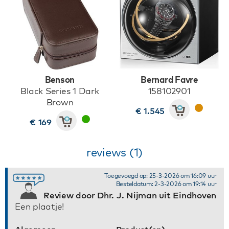
Benson
Bernard Favre
Black Series 1 Dark
158102901
Brown
€ 1.545
€ 169
reviews (1)
Toegevoegd op: 25-3-2026 om 16:09 uur
Besteldatum: 2-3-2026 om 19:14 uur
Review door Dhr. J. Nijman uit Eindhoven
Een plaatje!