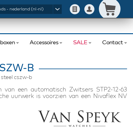
ds - nederland (nl-nl)
eboxen
Accessoires
SALE
Contact
CSZW-B
 steel cszw-b
n van een automatisch Zwitsers STP2-12-63
he uurwerk is voorzien van een Nivaflex NV
 aan dit Van Speyk Courage CSZW-B horloge is
ele maanfase. De gepolijste horlogekast met
n is voorzien van een met de hand gemaakte
release systeem en vouwsluiting. Uiteraard is
uiterst sterke saffierglas en heeft het aan de