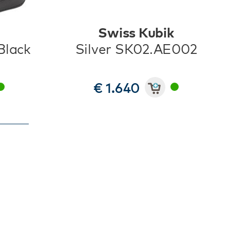
Swiss Kubik
Black
Silver SK02.AE002
€ 1.640