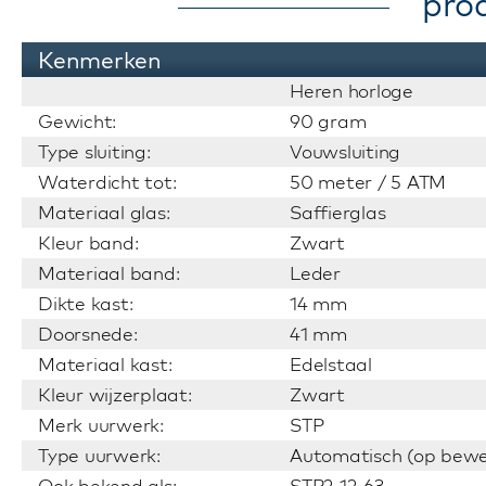
pro
Kenmerken
Heren horloge
Gewicht:
90 gram
Type sluiting:
Vouwsluiting
Waterdicht tot:
50 meter / 5 ATM
Materiaal glas:
Saffierglas
Kleur band:
Zwart
Materiaal band:
Leder
Dikte kast:
14 mm
Doorsnede:
41 mm
Materiaal kast:
Edelstaal
Kleur wijzerplaat:
Zwart
Merk uurwerk:
STP
Type uurwerk:
Automatisch (op bewe
Ook bekend als:
STP2-12-63