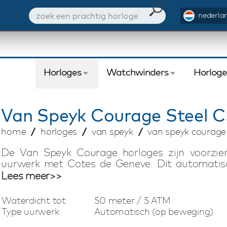
nederlan
Horloges
Watchwinders
Horlog
Van Speyk
Courage Steel 
home
horloges
van speyk
van speyk courage
De Van Speyk Courage horloges zijn voorzie
uurwerk met Cotes de Geneve. Dit automatisc
veer, Incabloc shock absorber. Het bijzondere
Lees meer>>
de small seconds, power reserve en de origin
matte accenten heeft een zeer fraaie vorm e
Waterdicht tot
50 meter / 5 ATM
Italiaanse kalfslederen horlogeband met quick 
Type uurwerk
Automatisch (op beweging)
elk Van Speyk Courage horloge voorzien van het 