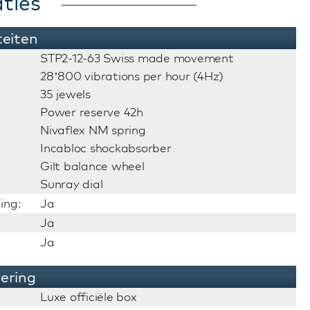
ties
teiten
STP2-12-63 Swiss made movement
28’800 vibrations per hour (4Hz)
35 jewels
Power reserve 42h
Nivaflex NM spring
Incabloc shockabsorber
Gilt balance wheel
Sunray dial
ing:
Ja
Ja
Ja
vering
Luxe officiële box