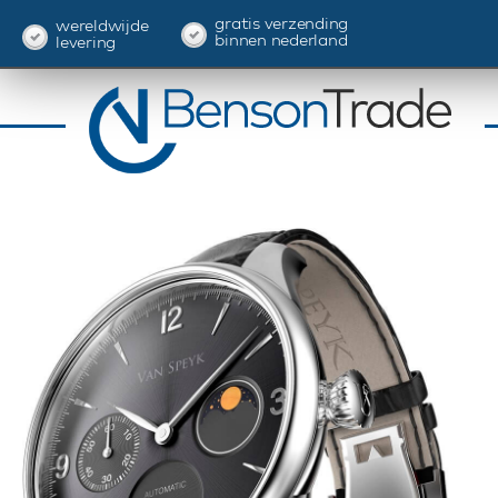
gratis verzending
wereldwijde
binnen nederland
levering