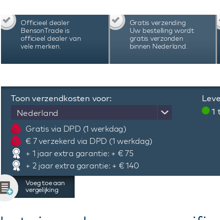
onderkant zicht op het automatisch uurwerk
kroon, rotor en vouwsluiting. De Van Speyk Cou
Officieel dealer
Gratis verzending
kleuren. Dit Van Speyk Courage CSZW-B horlog
BensonTrade is
Uw bestelling wordt
met handleiding, certificaat en 3 jaar internatio
officieel dealer van
gratis verzonden
vele merken.
binnen Nederland.
Toon verzendkosten voor:
Leve
1
Nederland
Gratis via DPD (1 werkdag)
€ 7 verzekerd via DPD (1 werkdag)
+ 1 jaar extra garantie: + € 75
+ 2 jaar extra garantie: + € 140
Voeg toe aan
vergelijking