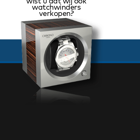
wist u dat wij ook
watchwinders
verkopen?