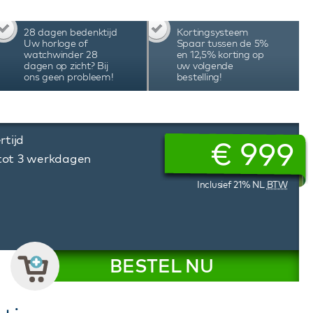
. Het Van Speyk monogram is verwerkt in de
rage horloges zijn leverbaar in verschillende
28 dagen bedenktijd
Kortingsysteem
e wordt geleverd in een chique lederen etui
Uw horloge of
Spaar tussen de 5%
nale garantie.
watchwinder 28
en 12,5% korting op
dagen op zicht? Bij
uw volgende
ons geen probleem!
bestelling!
rtijd
€
999
 tot 3 werkdagen
Inclusief 21% NL
BTW
BESTEL NU