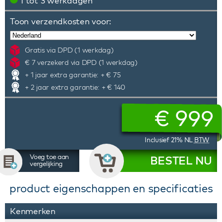
1 tot 3 werkdagen
Toon verzendkosten voor:
Gratis via DPD (1 werkdag)
€ 7 verzekerd via DPD (1 werkdag)
+ 1 jaar extra garantie: + € 75
+ 2 jaar extra garantie: + € 140
€
999
Inclusief 21% NL
BTW
Voeg toe aan
BESTEL NU
vergelijking
product eigenschappen en specificaties
Kenmerken