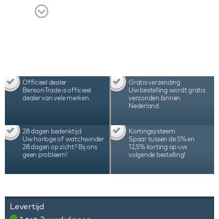
Officieel dealer
Gratis verzending
BensonTrade is officieel
Uw bestelling wordt gratis
dealer van vele merken.
verzonden binnen
Nederland.
28 dagen bedenktijd
Kortingsysteem
Uw horloge of watchwinder
Spaar tussen de 5% en
28 dagen op zicht? Bij ons
12,5% korting op uw
geen probleem!
volgende bestelling!
Levertijd