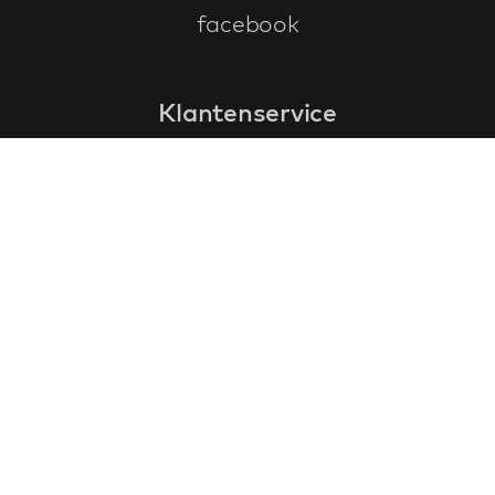
facebook
Klantenservice
faq
garantieformulier
annuleren en retourneren
algemene voorwaarden
privacy policy
Contact
contactinformatie
over ons