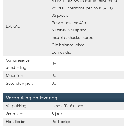
STP2-12-63 Swiss made movement
28’800 vibrations per hour (4Hz)
35 jewels
Power reserve 42h
Extra's:
Nivaflex NM spring
Incabloc shockabsorber
Gilt balance wheel
Sunray dial
Gangreserve
Ja
aanduiding:
Maanfase:
Ja
Secondewijzer:
Ja
Verpakking en levering
Verpakking:
Luxe officiële box
Garantie:
3 jaar
Handleiding:
Ja, boekje