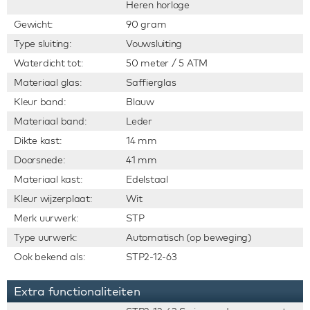
Heren horloge
Gewicht:
90 gram
Type sluiting:
Vouwsluiting
Waterdicht tot:
50 meter / 5 ATM
Materiaal glas:
Saffierglas
Kleur band:
Blauw
Materiaal band:
Leder
Dikte kast:
14 mm
Doorsnede:
41 mm
Materiaal kast:
Edelstaal
Kleur wijzerplaat:
Wit
Merk uurwerk:
STP
Type uurwerk:
Automatisch (op beweging)
Ook bekend als:
STP2-12-63
Extra functionaliteiten