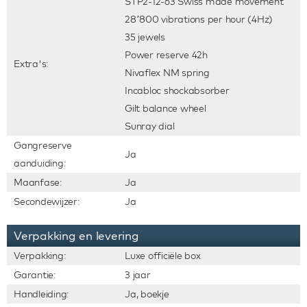
STP2-12-63 Swiss made movement
28’800 vibrations per hour (4Hz)
35 jewels
Power reserve 42h
Extra's:
Nivaflex NM spring
Incabloc shockabsorber
Gilt balance wheel
Sunray dial
Gangreserve
Ja
aanduiding:
Maanfase:
Ja
Secondewijzer:
Ja
Verpakking en levering
Verpakking:
Luxe officiële box
Garantie:
3 jaar
Handleiding:
Ja, boekje