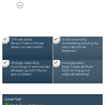
garantie.
Officieel dealer
Gratis verzending
BensonTrade is officieel
Uw bestelling wordt gratis
dealer van vele merken.
verzonden binnen
Nederland.
28 dagen bedenktijd
Kortingsysteem
Uw horloge of watchwinder
Spaar tussen de 5% en
28 dagen op zicht? Bij ons
12,5% korting op uw
geen probleem!
volgende bestelling!
Levertijd