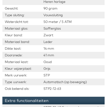
Heren horloge
Gewicht:
90 gram
Type sluiting:
Vouwsluiting
Waterdicht tot:
50 meter / 5 ATM
Materiaal glas:
Saffierglas
Kleur band:
Zwart
Materiaal band:
Leder
Dikte kast:
14 mm
Doorsnede:
41 mm
Materiaal kast:
Goud
Kleur wijzerplaat:
Grijs
Merk uurwerk:
STP
Type uurwerk:
Automatisch (op beweging)
Ook bekend als:
STP2-12-63
Extra functionaliteiten