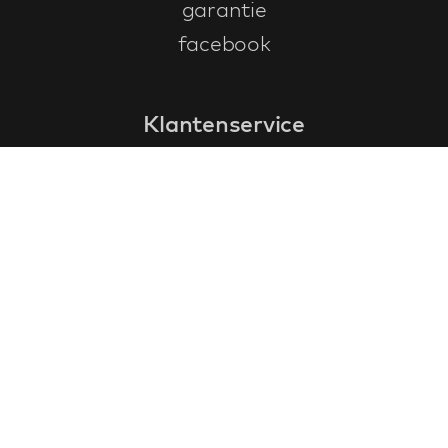
garantie
facebook
Klantenservice
faq
garantieformulier
annuleren en retourneren
algemene voorwaarden
privacy policy
Contact
contactinformatie