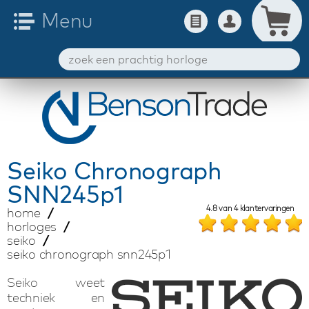
Seiko
Chronograph
SNN245p1
4.8
van
4
klantervaringen
home
horloges
seiko
seiko chronograph snn245p1
Seiko weet
techniek en