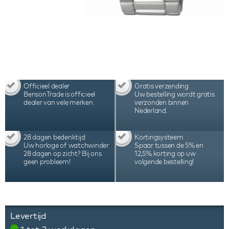
Officieel dealer
Gratis verzending
BensonTrade is officieel
Uw bestelling wordt gratis
dealer van vele merken.
verzonden binnen
Nederland.
28 dagen bedenktijd
Kortingsysteem
Uw horloge of watchwinder
Spaar tussen de 5% en
28 dagen op zicht? Bij ons
12,5% korting op uw
geen probleem!
volgende bestelling!
Levertijd