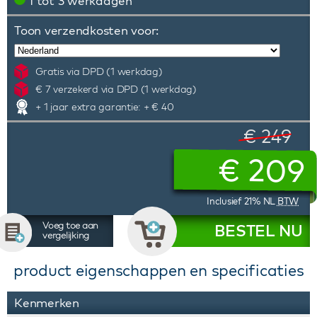
1 tot 3 werkdagen
Toon verzendkosten voor:
Gratis via DPD (1 werkdag)
€ 7 verzekerd via DPD (1 werkdag)
+ 1 jaar extra garantie: + € 40
€ 249
€
209
Inclusief 21% NL
BTW
Voeg toe aan
BESTEL NU
vergelijking
product eigenschappen en specificaties
Kenmerken