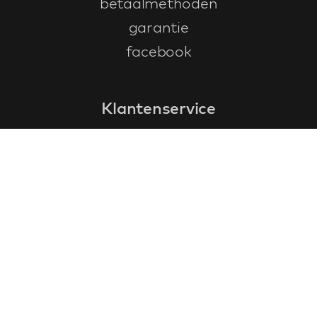
betaalmethoden
garantie
facebook
Klantenservice
faq
garantieformulier
annuleren en retourneren
algemene voorwaarden
privacy policy
Contact