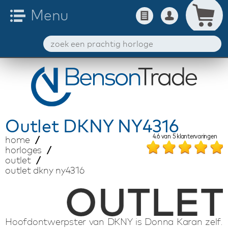
Outlet
DKNY NY4316
4.6
van
5
klantervaringen
home
horloges
outlet
outlet dkny ny4316
Hoofdontwerpster van DKNY is Donna Karan zelf.