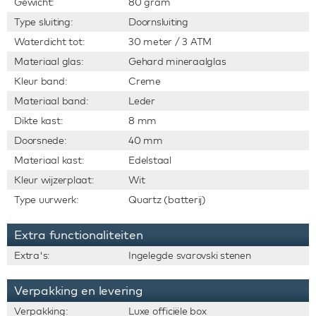
Gewicht:
80 gram
Type sluiting:
Doornsluiting
Waterdicht tot:
30 meter / 3 ATM
Materiaal glas:
Gehard mineraalglas
Kleur band:
Creme
Materiaal band:
Leder
Dikte kast:
8 mm
Doorsnede:
40 mm
Materiaal kast:
Edelstaal
Kleur wijzerplaat:
Wit
Type uurwerk:
Quartz (batterij)
Extra functionaliteiten
Extra's:
Ingelegde svarovski stenen
Verpakking en levering
Verpakking:
Luxe officiële box