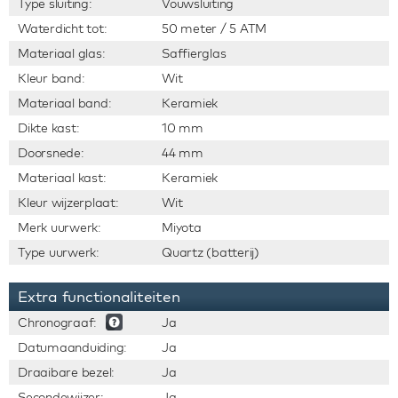
Type sluiting:
Vouwsluiting
Waterdicht tot:
50 meter / 5 ATM
Materiaal glas:
Saffierglas
Kleur band:
Wit
Materiaal band:
Keramiek
Dikte kast:
10 mm
Doorsnede:
44 mm
Materiaal kast:
Keramiek
Kleur wijzerplaat:
Wit
Merk uurwerk:
Miyota
Type uurwerk:
Quartz (batterij)
Extra functionaliteiten
Chronograaf:
Ja
Datumaanduiding:
Ja
Draaibare bezel:
Ja
Secondewijzer:
Ja