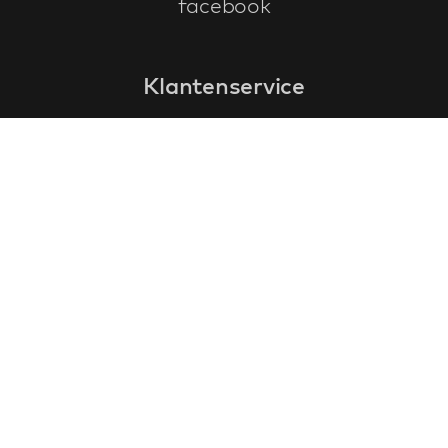
facebook
Klantenservice
faq
garantieformulier
annuleren en retourneren
algemene voorwaarden
privacy policy
Contact
contactinformatie
over ons