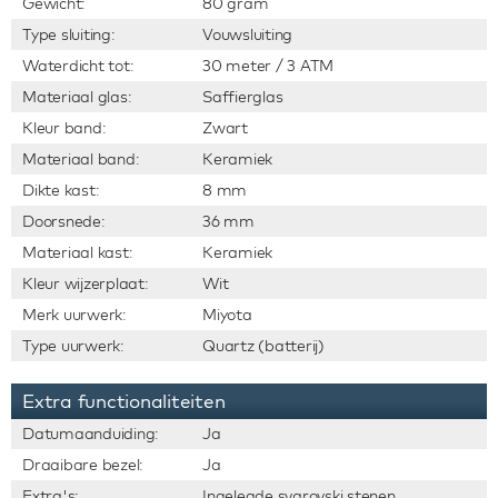
Gewicht:
80 gram
Type sluiting:
Vouwsluiting
Waterdicht tot:
30 meter / 3 ATM
Materiaal glas:
Saffierglas
Kleur band:
Zwart
Materiaal band:
Keramiek
Dikte kast:
8 mm
Doorsnede:
36 mm
Materiaal kast:
Keramiek
Kleur wijzerplaat:
Wit
Merk uurwerk:
Miyota
Type uurwerk:
Quartz (batterij)
Extra functionaliteiten
Datumaanduiding:
Ja
Draaibare bezel:
Ja
Extra's:
Ingelegde svarovski stenen