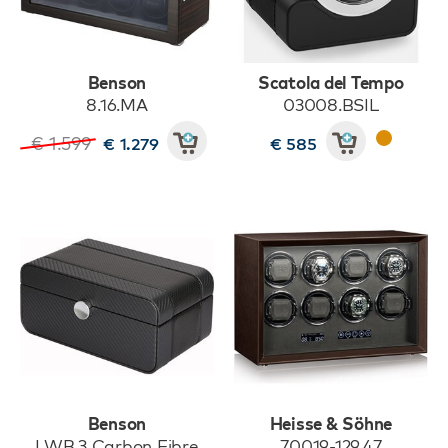
Benson
Scatola del Tempo
8.16.MA
03008.BSIL
€ 1.599
€ 1.279
€ 585
Benson
Heisse & Söhne
LWB.3 Carbon Fibre
70019-129.47