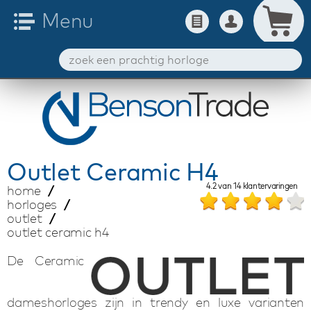
Outlet
Ceramic H4
4.2
van
14
klantervaringen
home
horloges
outlet
outlet ceramic h4
De Ceramic
dameshorloges zijn in trendy en luxe varianten