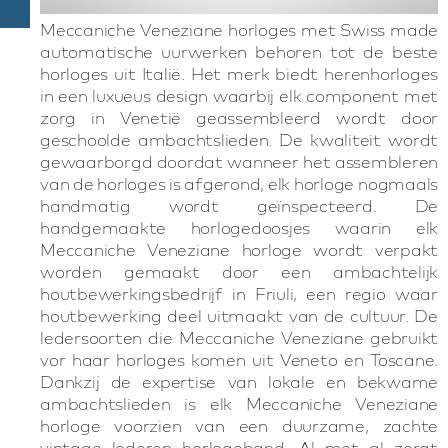
Meccaniche Veneziane horloges met Swiss made
automatische uurwerken behoren tot de beste
horloges uit Italië. Het merk biedt herenhorloges
in een luxueus design waarbij elk component met
zorg in Venetië geassembleerd wordt door
geschoolde ambachtslieden. De kwaliteit wordt
gewaarborgd doordat wanneer het assembleren
van de horloges is afgerond, elk horloge nogmaals
handmatig wordt geïnspecteerd. De
handgemaakte horlogedoosjes waarin elk
Meccaniche Veneziane horloge wordt verpakt
worden gemaakt door een ambachtelijk
houtbewerkingsbedrijf in Friuli, een regio waar
houtbewerking deel uitmaakt van de cultuur. De
ledersoorten die Meccaniche Veneziane gebruikt
vor haar horloges komen uit Veneto en Toscane.
Dankzij de expertise van lokale en bekwame
ambachtslieden is elk Meccaniche Veneziane
horloge voorzien van een duurzame, zachte
vintage lederen horlogeband. Al met al zorgt