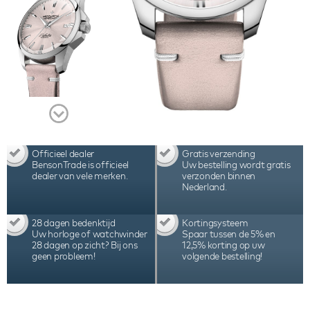
horlogekast die zowel mat als gepolijst is. Pure
kwaliteit en stijl voor de echte vrouw!
Officieel dealer
Gratis verzending
BensonTrade is officieel
Uw bestelling wordt gratis
dealer van vele merken.
verzonden binnen
Nederland.
28 dagen bedenktijd
Kortingsysteem
Uw horloge of watchwinder
Spaar tussen de 5% en
28 dagen op zicht? Bij ons
12,5% korting op uw
geen probleem!
volgende bestelling!