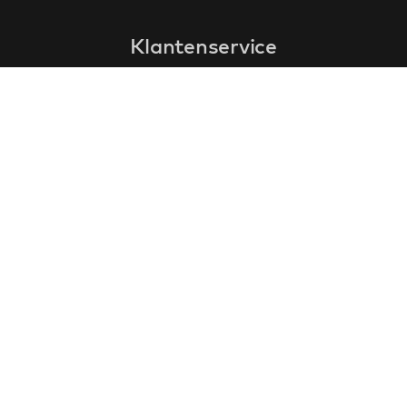
Klantenservice
faq
garantieformulier
annuleren en retourneren
algemene voorwaarden
privacy policy
Contact
contactinformatie
over ons
klantervaringen