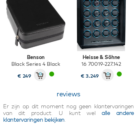
Benson
Heisse & Söhne
Black Series 4 Black
16 70019-227.142
€ 249
€ 3.249
reviews
Er zijn op dit moment nog geen klantervaringen
van dit product. U kunt wel
alle andere
klantervaringen bekijken
.