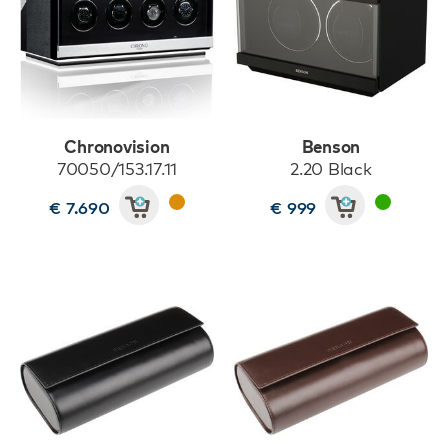
Chronovision
Benson
70050/153.17.11
2.20 Black
€ 7.690
€ 999