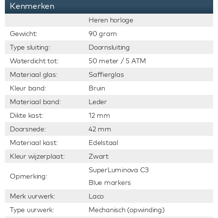
Kenmerken
Heren horloge
Gewicht:
90 gram
Type sluiting:
Doornsluiting
Waterdicht tot:
50 meter / 5 ATM
Materiaal glas:
Saffierglas
Kleur band:
Bruin
Materiaal band:
Leder
Dikte kast:
12 mm
Doorsnede:
42 mm
Materiaal kast:
Edelstaal
Kleur wijzerplaat:
Zwart
SuperLuminova C3
Opmerking:
Blue markers
Merk uurwerk:
Laco
Type uurwerk:
Mechanisch (opwinding)