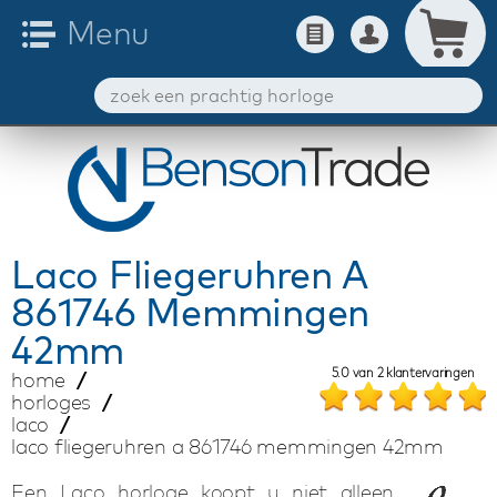
Laco
Fliegeruhren A
861746 Memmingen
42mm
5.0
van
2
klantervaringen
home
horloges
laco
laco fliegeruhren a 861746 memmingen 42mm
Een Laco horloge koopt u niet alleen