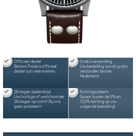
Officieel dealer
Gratis verzending
BensonTrade is officieel
Uw bestelling wordt gratis
dealer van vele merken.
verzonden binnen
Nederland.
28 dagen bedenktijd
Kortingsysteem
Uw horloge of watchwinder
Spaar tussen de 5% en
28 dagen op zicht? Bij ons
12,5% korting op uw
geen probleem!
volgende bestelling!