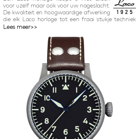
voor uzelf maar ook voor uw nageslacht.
De kwaliteit en hoogwaardige afwerking
die elk Laco horloge tot een fraai stukje techniek
maken zal uw pols sieren. De horloges hebben een
Lees meer>>
traditionele inslag en ingetogen karakter. De
sublieme kwaliteit die elk Laco horloge herbergt
komt tot uiting in de bijzondere uurwerken en
fraaie lederen horlogebanden. Kiest u voor
traditionele kwaliteit? Dan kiest u voor een Laco
horloge.