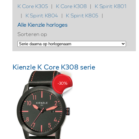
K Core K305
|
K Core K308
|
K Spirit K801
|
K Spirit K804
|
K Spirit K805
|
Alle Kienzle horloges
Sorteren op
Kienzle K Core K308 serie