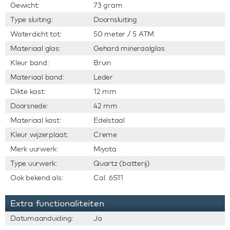
Gewicht:
73 gram
Type sluiting:
Doornsluiting
Waterdicht tot:
50 meter / 5 ATM
Materiaal glas:
Gehard mineraalglas
Kleur band:
Bruin
Materiaal band:
Leder
Dikte kast:
12 mm
Doorsnede:
42 mm
Materiaal kast:
Edelstaal
Kleur wijzerplaat:
Creme
Merk uurwerk:
Miyota
Type uurwerk:
Quartz (batterij)
Ook bekend als:
Cal. 6S11
Extra functionaliteiten
Datumaanduiding:
Ja