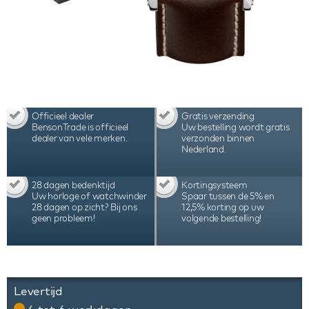
Officieel dealer
Gratis verzending
BensonTrade is officieel
Uw bestelling wordt gratis
dealer van vele merken.
verzonden binnen
Nederland.
28 dagen bedenktijd
Kortingsysteem
Uw horloge of watchwinder
Spaar tussen de 5% en
28 dagen op zicht? Bij ons
12,5% korting op uw
geen probleem!
volgende bestelling!
Levertijd