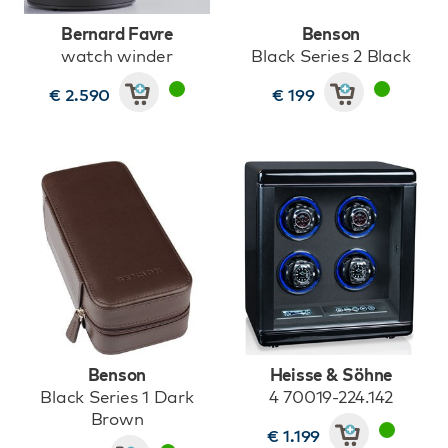
Bernard Favre
Benson
watch winder
Black Series 2 Black
€ 2.590
€ 199
Benson
Heisse & Söhne
Black Series 1 Dark
4 70019-224.142
Brown
€ 1.199