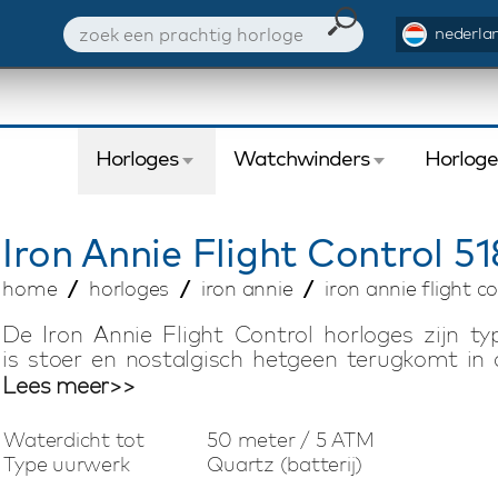
nederlan
Horloges
Watchwinders
Horlog
Iron Annie
Flight Control 51
home
horloges
iron annie
iron annie flight c
De Iron Annie Flight Control horloges zijn typ
is stoer en nostalgisch hetgeen terugkomt in
de Flight Control serie. Deze serie biedt qua
Lees meer>>
Iron Annie horloges worden met de hand gemaak
of Japanse uurwerken. Elk Iron Annie Flight C
Waterdicht tot
50 meter / 5 ATM
band of edelstalen Milanese horlogeband. Elk 
Type uurwerk
Quartz (batterij)
fraaie horlogebox met handleiding en 2 jaar i