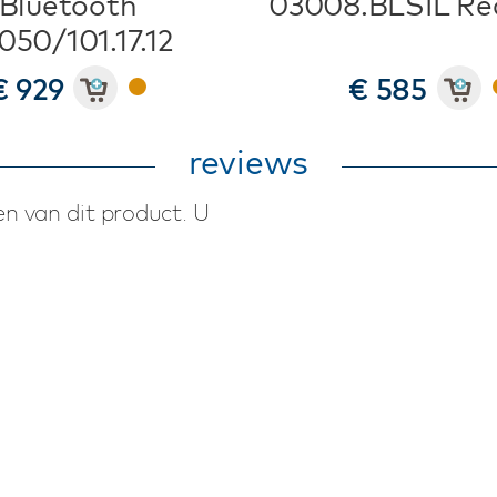
Bluetooth
03008.BLSIL Re
050/101.17.12
€ 929
€ 585
reviews
n van dit product. U