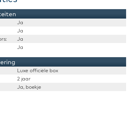
teiten
Ja
Ja
rs:
Ja
Ja
vering
Luxe officiële box
2 jaar
Ja, boekje