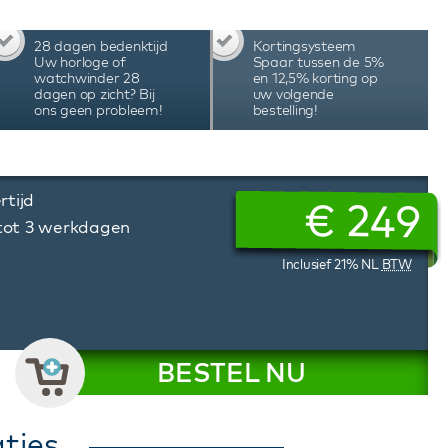
jzen.
28 dagen bedenktijd
Kortingsysteem
Uw horloge of
Spaar tussen de 5%
watchwinder 28
en 12,5% korting op
dagen op zicht? Bij
uw volgende
ons geen probleem!
bestelling!
rtijd
€
249
 tot 3 werkdagen
Inclusief 21% NL
BTW
BESTEL NU
ties