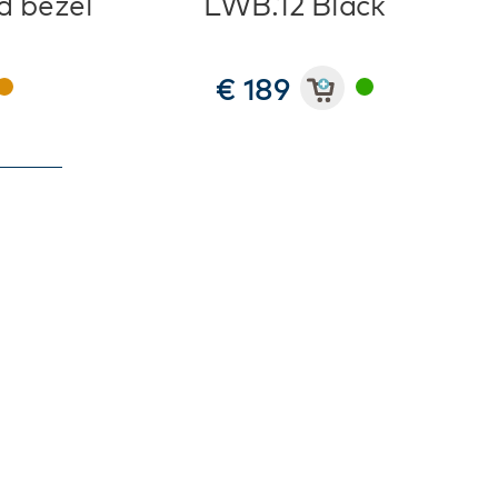
d bezel
LWB.12 Black
€ 189