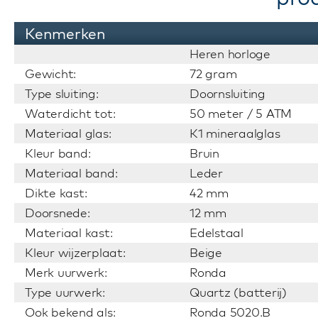
Kenmerken
Heren horloge
Gewicht:
72 gram
Type sluiting:
Doornsluiting
Waterdicht tot:
50 meter / 5 ATM
Materiaal glas:
K1 mineraalglas
Kleur band:
Bruin
Materiaal band:
Leder
Dikte kast:
42 mm
Doorsnede:
12 mm
Materiaal kast:
Edelstaal
Kleur wijzerplaat:
Beige
Merk uurwerk:
Ronda
Type uurwerk:
Quartz (batterij)
Ook bekend als:
Ronda 5020.B