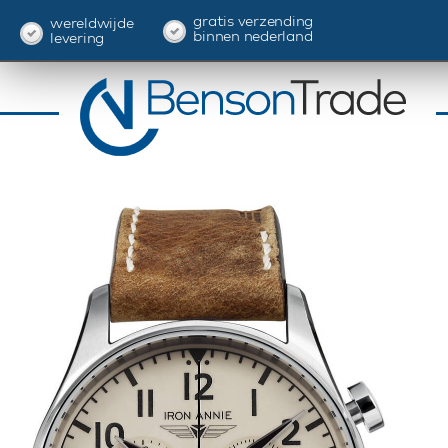
gratis verzending
wereldwijde
binnen nederland
levering