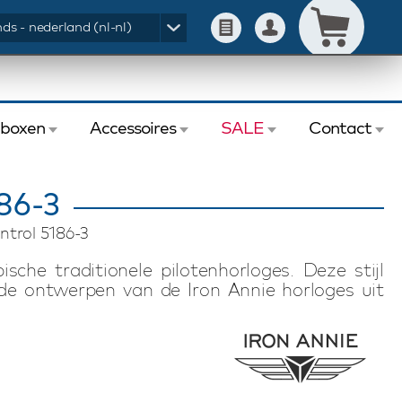
ds - nederland (nl-nl)
eboxen
Accessoires
SALE
Contact
86-3
ontrol 5186-3
ische traditionele pilotenhorloges. Deze stijl
 de ontwerpen van de Iron Annie horloges uit
rtz, automatische en mechanische horloges. De
t in Duitsland en zijn voorzien van Zwitserse
ontrol horloge is beschikbaar met een lederen
horloge van Iron Annie wordt geleverd in een
nternationale garantie. Iron Annie staat voor