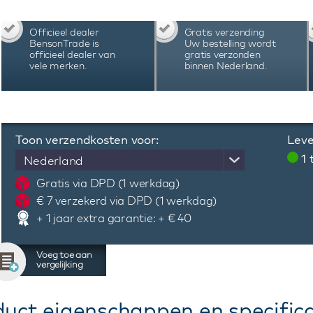
Duitse kwaliteits horloges voor zeer scherpe pri
Officieel dealer
Gratis verzending
BensonTrade is
Uw bestelling wordt
officieel dealer van
gratis verzonden
vele merken.
binnen Nederland.
Toon verzendkosten voor:
Leve
1
Nederland
Gratis via DPD (1 werkdag)
€ 7 verzekerd via DPD (1 werkdag)
+ 1 jaar extra garantie: + € 40
Voeg toe aan
vergelijking
duct eigenschappen en specifica