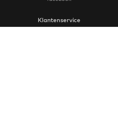
Klantenservice
faq
garantieformulier
annuleren en retourneren
algemene voorwaarden
privacy policy
Contact
contactinformatie
over ons
klantervaringen