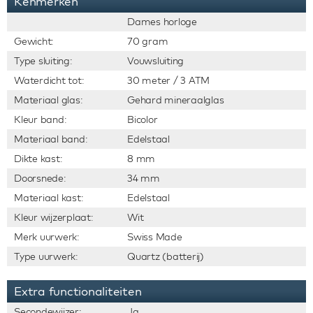
Kenmerken
Dames horloge
Gewicht:
70 gram
Type sluiting:
Vouwsluiting
Waterdicht tot:
30 meter / 3 ATM
Materiaal glas:
Gehard mineraalglas
Kleur band:
Bicolor
Materiaal band:
Edelstaal
Dikte kast:
8 mm
Doorsnede:
34 mm
Materiaal kast:
Edelstaal
Kleur wijzerplaat:
Wit
Merk uurwerk:
Swiss Made
Type uurwerk:
Quartz (batterij)
Extra functionaliteiten
Secondewijzer:
Ja