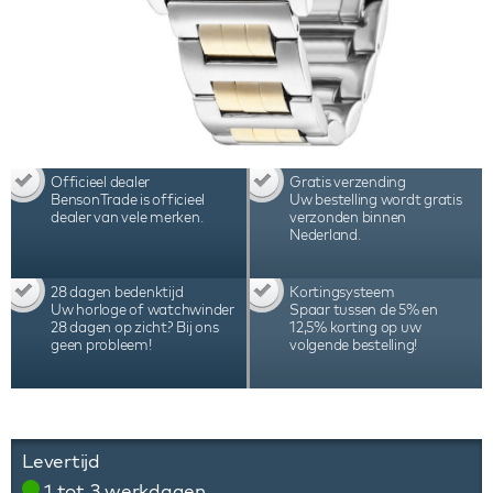
Officieel dealer
Gratis verzending
BensonTrade is officieel
Uw bestelling wordt gratis
dealer van vele merken.
verzonden binnen
Nederland.
28 dagen bedenktijd
Kortingsysteem
Uw horloge of watchwinder
Spaar tussen de 5% en
28 dagen op zicht? Bij ons
12,5% korting op uw
geen probleem!
volgende bestelling!
Levertijd
1 tot 3 werkdagen