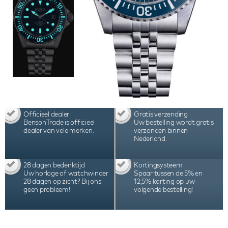
horlogebox, handleiding en 2 jaar internationale
garantie.
Officieel dealer
Gratis verzending
BensonTrade is officieel
Uw bestelling wordt gratis
dealer van vele merken.
verzonden binnen
Nederland.
28 dagen bedenktijd
Kortingsysteem
Uw horloge of watchwinder
Spaar tussen de 5% en
28 dagen op zicht? Bij ons
12,5% korting op uw
geen probleem!
volgende bestelling!