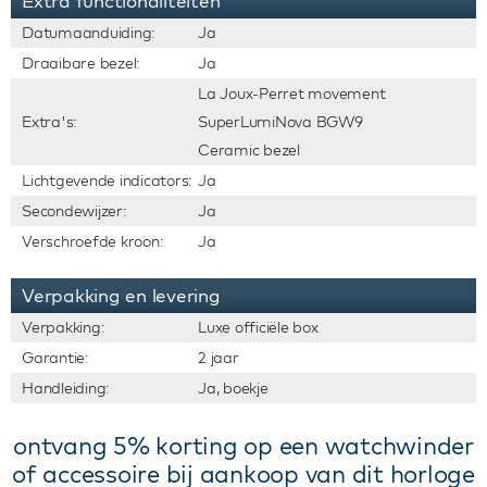
Extra functionaliteiten
Datumaanduiding:
Ja
Draaibare bezel:
Ja
La Joux-Perret movement
Extra's:
SuperLumiNova BGW9
Ceramic bezel
Lichtgevende indicators:
Ja
Secondewijzer:
Ja
Verschroefde kroon:
Ja
Verpakking en levering
Verpakking:
Luxe officiële box
Garantie:
2 jaar
Handleiding:
Ja, boekje
ontvang 5% korting op een watchwinder
of accessoire bij aankoop van dit horloge