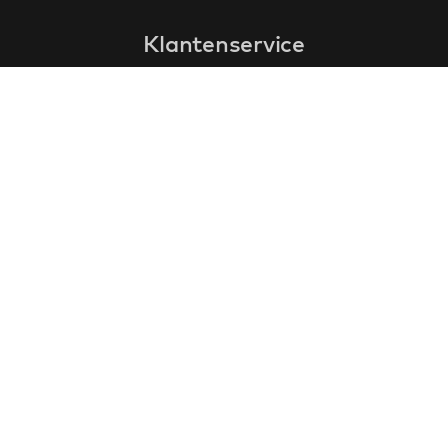
Klantenservice
faq
garantieformulier
annuleren en retourneren
algemene voorwaarden
privacy policy
Contact
contactinformatie
over ons
klantervaringen
cadeaubonnen