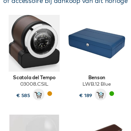
of accessoire bij aankoop van dit horloge
Scatola del Tempo
Benson
03008.CSIL
LWB.12 Blue
€ 585
€ 189