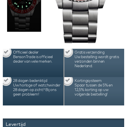
Officieel dealer
Gratis verzending
BensonTrade is officieel
Uw bestelling wordt gratis
dealer van vele merken.
verzonden binnen
Nederland.
28 dagen bedenktijd
Kortingsysteem
Uw horloge of watchwinder
Spaar tussen de 5% en
28 dagen op zicht? Bij ons
12,5% korting op uw
geen probleem!
volgende bestelling!
Levertijd