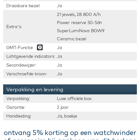
Draaibare bezel:
Ja
21 jewels, 28.800 A/h
Power reserve 50-56h
Extra's:
SuperLumiNova BGW9
Ceramic bezel
GMT-Functie:
Ja
Lichtgevende indicators:
Ja
Secondewijzer:
Ja
Verschroefde kroon:
Ja
Verpakking en levering
Verpakking:
Luxe officiële box
Garantie:
2 jaar
Handleiding:
Ja, boekje
ontvang 5% korting op een watchwinder