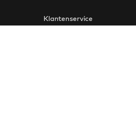
Klantenservice
faq
garantieformulier
annuleren en retourneren
algemene voorwaarden
privacy policy
Contact
contactinformatie
over ons
klantervaringen