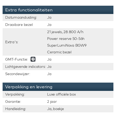
Extra functionaliteiten
Datumaanduiding:
Ja
Draaibare bezel:
Ja
21 jewels, 28.800 A/h
Power reserve 50-56h
Extra's:
SuperLumiNova BGW9
Ceramic bezel
GMT-Functie:
Ja
Lichtgevende indicators:
Ja
Secondewijzer:
Ja
Verpakking en levering
Verpakking:
Luxe officiële box
Garantie:
2 jaar
Handleiding:
Ja, boekje