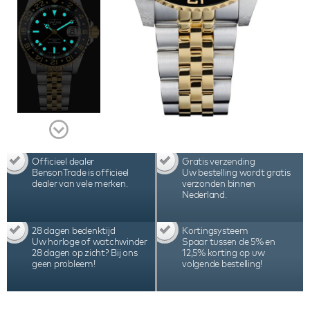
Officieel dealer
Gratis verzending
BensonTrade is officieel
Uw bestelling wordt gratis
dealer van vele merken.
verzonden binnen
Nederland.
28 dagen bedenktijd
Kortingsysteem
Uw horloge of watchwinder
Spaar tussen de 5% en
28 dagen op zicht? Bij ons
12,5% korting op uw
geen probleem!
volgende bestelling!