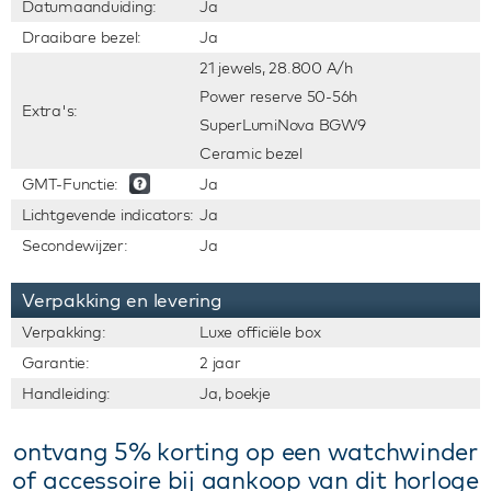
Datumaanduiding:
Ja
Draaibare bezel:
Ja
21 jewels, 28.800 A/h
Power reserve 50-56h
Extra's:
SuperLumiNova BGW9
Ceramic bezel
GMT-Functie:
Ja
Lichtgevende indicators:
Ja
Secondewijzer:
Ja
Verpakking en levering
Verpakking:
Luxe officiële box
Garantie:
2 jaar
Handleiding:
Ja, boekje
ontvang 5% korting op een watchwinder
of accessoire bij aankoop van dit horloge