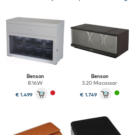
Benson
Benson
8.16.W
3.20 Macassar
€ 1.499
€ 1.749