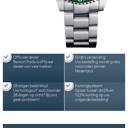
Officieel dealer
Gratis verzending
BensonTrade is officieel
Uw bestelling wordt gratis
dealer van vele merken.
verzonden binnen
Nederland.
28 dagen bedenktijd
Kortingsysteem
Uw horloge of watchwinder
Spaar tussen de 5% en
28 dagen op zicht? Bij ons
12,5% korting op uw
geen probleem!
volgende bestelling!