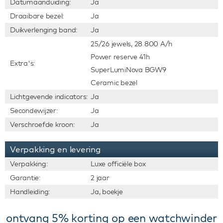
Datumaanduiding:
Ja
Draaibare bezel:
Ja
Duikverlenging band:
Ja
25/26 jewels, 28.800 A/h
Power reserve 41h
Extra's:
SuperLumiNova BGW9
Ceramic bezel
Lichtgevende indicators:
Ja
Secondewijzer:
Ja
Verschroefde kroon:
Ja
Verpakking en levering
Verpakking:
Luxe officiële box
Garantie:
2 jaar
Handleiding:
Ja, boekje
ontvang 5% korting op een watchwinder