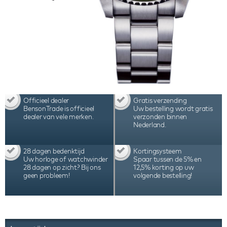
Officieel dealer
Gratis verzending
BensonTrade is officieel
Uw bestelling wordt gratis
dealer van vele merken.
verzonden binnen
Nederland.
28 dagen bedenktijd
Kortingsysteem
Uw horloge of watchwinder
Spaar tussen de 5% en
28 dagen op zicht? Bij ons
12,5% korting op uw
geen probleem!
volgende bestelling!