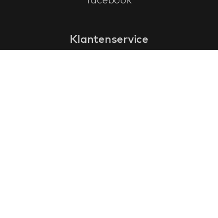
Klantenservice
faq
garantieformulier
annuleren en retourneren
algemene voorwaarden
privacy policy
Contact
contactinformatie
over ons
klantervaringen