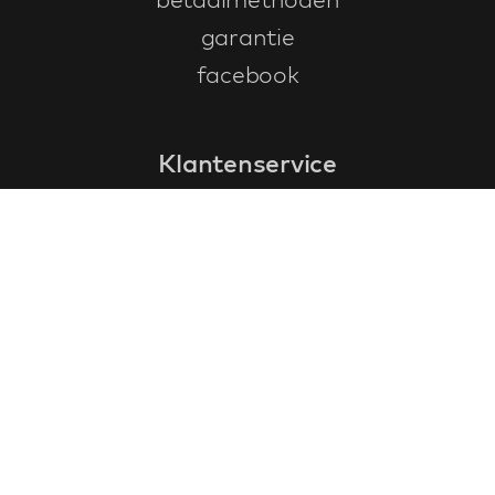
garantie
facebook
Klantenservice
faq
garantieformulier
annuleren en retourneren
algemene voorwaarden
privacy policy
Contact
contactinformatie