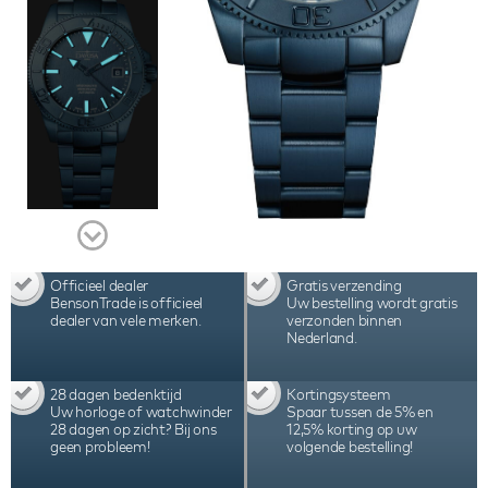
garantie.
Officieel dealer
Gratis verzending
BensonTrade is officieel
Uw bestelling wordt gratis
dealer van vele merken.
verzonden binnen
Nederland.
28 dagen bedenktijd
Kortingsysteem
Uw horloge of watchwinder
Spaar tussen de 5% en
28 dagen op zicht? Bij ons
12,5% korting op uw
geen probleem!
volgende bestelling!