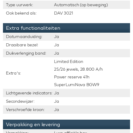
Type uurwerk:
Automatisch (op beweging)
Ook bekend als:
DAV 3021
Extra functionaliteiten
Datumaanduiding:
Ja
Draaibare bezel:
Ja
Duikverlenging band:
Ja
Limited Edition
25/26 jewels, 28.800 A/h
Extra's:
Power reserve 41h
SuperLumiNova BGW9
Lichtgevende indicators:
Ja
Secondewijzer:
Ja
Verschroefde kroon:
Ja
Verpakking en levering