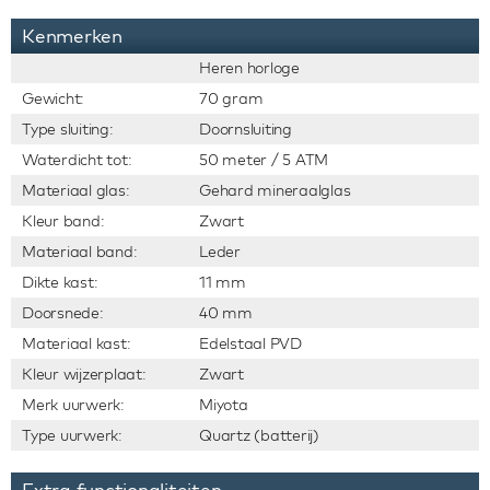
Kenmerken
Heren horloge
Gewicht:
70 gram
Type sluiting:
Doornsluiting
Waterdicht tot:
50 meter / 5 ATM
Materiaal glas:
Gehard mineraalglas
Kleur band:
Zwart
Materiaal band:
Leder
Dikte kast:
11 mm
Doorsnede:
40 mm
Materiaal kast:
Edelstaal PVD
Kleur wijzerplaat:
Zwart
Merk uurwerk:
Miyota
Type uurwerk:
Quartz (batterij)
Extra functionaliteiten