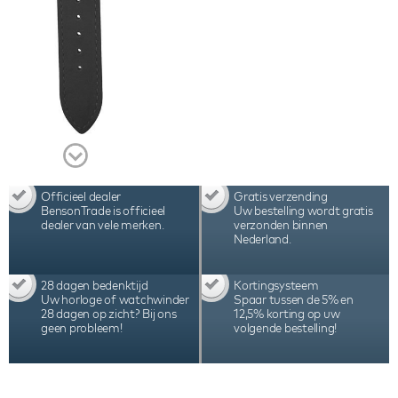
Officieel dealer
Gratis verzending
BensonTrade is officieel
Uw bestelling wordt gratis
dealer van vele merken.
verzonden binnen
Nederland.
28 dagen bedenktijd
Kortingsysteem
Uw horloge of watchwinder
Spaar tussen de 5% en
28 dagen op zicht? Bij ons
12,5% korting op uw
geen probleem!
volgende bestelling!