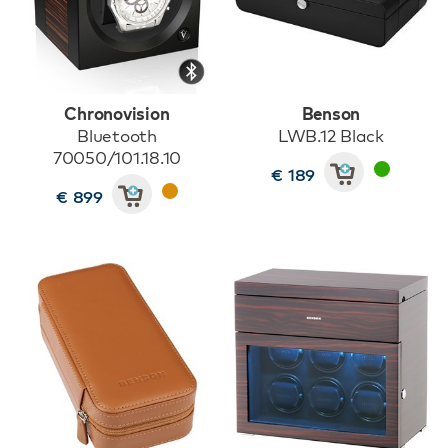
Chronovision
Benson
Bluetooth
LWB.12 Black
70050/101.18.10
€ 189
€ 899