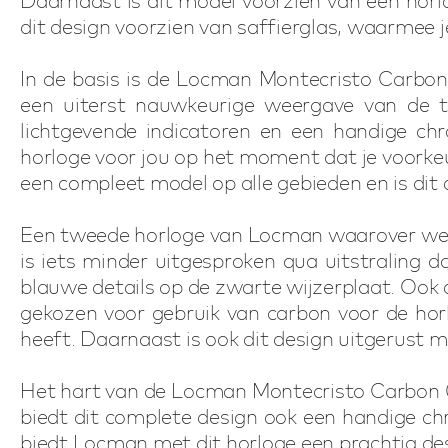
Daarnaast is dit model voorzien van een ho
dit design voorzien van saffierglas, waarmee je 
In de basis is de Locman Montecristo Carb
een uiterst nauwkeurige weergave van de ti
lichtgevende indicatoren en een handige 
horloge voor jou op het moment dat je voorkeur
een compleet model op alle gebieden en is dit 
Een tweede horloge van Locman waarover we j
is iets minder uitgesproken qua uitstralin
blauwe details op de zwarte wijzerplaat. Ook di
gekozen voor gebruik van carbon voor de ho
heeft. Daarnaast is ook dit design uitgerust m
Het hart van de Locman Montecristo Carbon
biedt dit complete design ook een handige ch
biedt Locman met dit horloge een prachtig de