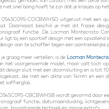
rlogekast gemaakt van carbon, met een dikte va
niet snel bang hoeft te zijn dat je krasjes op het 
on 0545C09S-COCBWHSO uitgerust met een qua
jd. Daarnaast beschik je met dit fraaie desi
chronograaf functie. De Locman Montecristo
 ligt bij een sportief design met een opvallend k
design aan te schaffen tegen een aantrekkelijke pr
e graag meer vertellen, is de
Locman Montecr
g dan het voorgenoemde model, maar valt toch o
t design sluit met een doornsluiting en is tot 10
rlogekast, die met een dikte van 14mm en een d
et saffierglas.
 0545C09S-CBCBWHSB wordt gevormd door een 
ronograaf functie, datumaanduiding, lichtgevend
sign, hoogstaande techniek en mooie extra’s.