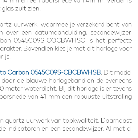
n 14mm en een doorsnede van 41mm. Verder is
glas zult zien.
rtz uurwerk, waarmee je verzekerd bent van
gn over een datumaanduiding, secondewijzer,
 Carbon 0545C09S-COCBWHSO is het perfecte
arakter. Bovendien kies je met dit horloge voor
ijs.
isto Carbon 0545C09S-CBCBWHSB
. Dit model
p door de blauwe horlogeband en de eveneens
0 meter waterdicht. Bij dit horloge is er tevens
oorsnede van 41 mm een robuuste uitstraling
quartz uurwerk van topkwaliteit. Daarnaast
e indicatoren en een secondewijzer. Al met al