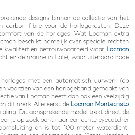
rekende designs binnen de collectie van het
n carbon fibre voor de horlogekasten. Deze
aagcomfort van de horloges. Wat Locman extra
ocman beschikt namelijk over speciale rechten
uste kwaliteit en betrouwbaarheid waar
Locman
t en de marine in Italië, waar uiteraard hoge
k horloges met een automatisch uurwerk (op
llen voorzien van een horlogeband gemaakt van
ollectie van Locman heeft dan ook een veelzijdig
van dit merk. Allereerst de
Locman Montecristo
traling. Dit aansprekende model trekt direct de
er je op zoek bent naar een echte eyecatcher
ornsluiting en is tot 100 meter waterdicht.