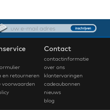
nservice
Contact
contactinformatie
ormulier
over ons
n en retourneren
klantervaringen
 voorwaarden
cadeaubonnen
licy
nieuws
blog