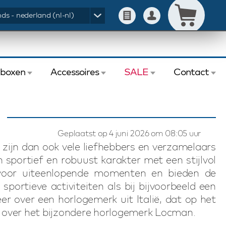
ds - nederland (nl-nl)
eboxen
Accessoires
SALE
Contact
Geplaatst op 4 juni 2026 om 08:05 uur
 zijn dan ook vele liefhebbers en verzamelaars
sportief en robuust karakter met een stijlvol
kt voor uiteenlopende momenten en bieden de
portieve activiteiten als bij bijvoorbeeld een
eer over een horlogemerk uit Italië, dat op het
an over het bijzondere horlogemerk Locman.