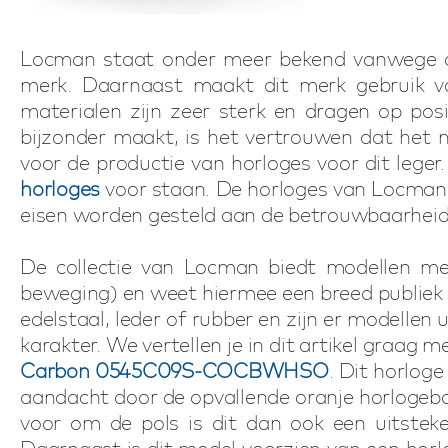
Locman staat onder meer bekend vanwege de 
merk. Daarnaast maakt dit merk gebruik va
materialen zijn zeer sterk en dragen op pos
bijzonder maakt, is het vertrouwen dat het m
voor de productie van horloges voor dit leger
horloges
voor staan. De horloges van Locman 
eisen worden gesteld aan de betrouwbaarheid
De collectie van Locman biedt modellen me
beweging) en weet hiermee een breed publiek 
edelstaal, leder of rubber en zijn er modellen 
karakter. We vertellen je in dit artikel graag m
Carbon 0545C09S-COCBWHSO
. Dit horlog
aandacht door de opvallende oranje horlogeb
voor om de pols is dit dan ook een uitstek