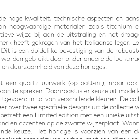
hoge kwaliteit, technische aspecten en aansp
n hoogwaardige materialen zoals titanium e
itieve wijze bij aan de uitstraling en het dr
erk heeft gekregen van het Italiaanse leger. L
. Dit is een duidelijke bevestiging van de robu
worden gebruikt door onder andere de luchtmach
 en duurzaamheid van deze horloges.
t een quartz uurwerk (op batterij), maar oo
aan te spreken. Daarnaast is er keuze uit mode
uitgevoerd in tal van verschillende kleuren. De c
eer over twee specifieke designs uit de collectie 
e betreft een Limited edition met een unieke uits
and en accenten op de zwarte wijzerplaat. Wanne
ende keuze. Het horloge is voorzien van een do