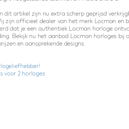
n dit artikel zijn nu extra scherp geprijsd verkr
zijn officieel dealer van het merk Locman en b
zekerd dat je een authentiek Locman horloge on
ding. Bekijk nu het aanbod Locman horloges bij o
prijzen en aansprekende designs.
logeliefhebber!
 voor 2 horloges