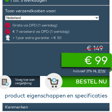
1 tot 3 werkdagen
Toon verzendkosten voor:
Gratis via DPD (1 werkdag)
€ 7 verzekerd via DPD (1 werkdag)
+ 1 jaar extra garantie: + € 30
€ 149
€
99
Inclusief 21% NL
BTW
Voeg toe aan
BESTEL NU
vergelijking
product eigenschappen en specificaties
Kenmerken