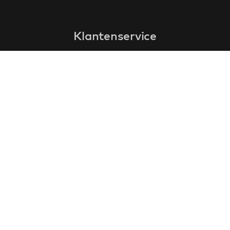
Klantenservice
faq
garantieformulier
annuleren en retourneren
algemene voorwaarden
privacy policy
Contact
contactinformatie
over ons
klantervaringen