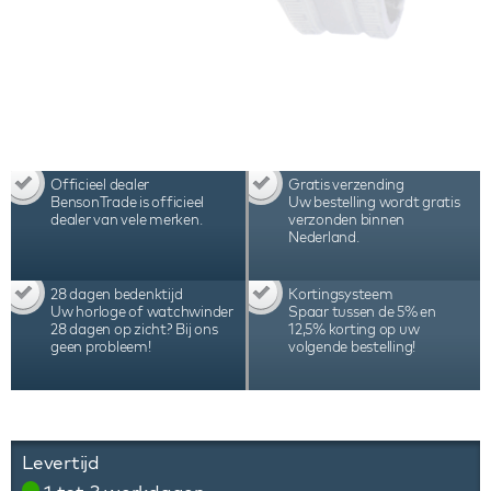
Officieel dealer
Gratis verzending
BensonTrade is officieel
Uw bestelling wordt gratis
dealer van vele merken.
verzonden binnen
Nederland.
28 dagen bedenktijd
Kortingsysteem
Uw horloge of watchwinder
Spaar tussen de 5% en
28 dagen op zicht? Bij ons
12,5% korting op uw
geen probleem!
volgende bestelling!
Levertijd