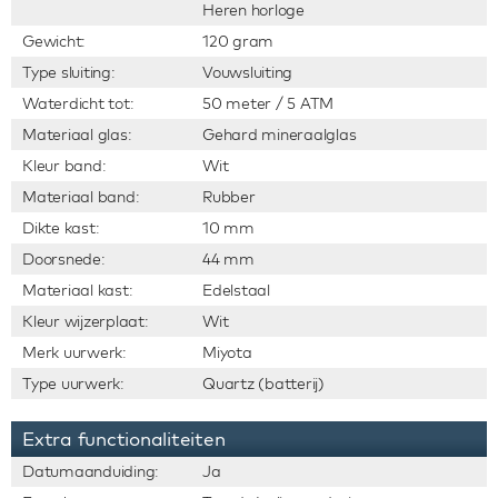
Heren horloge
Gewicht:
120 gram
Type sluiting:
Vouwsluiting
Waterdicht tot:
50 meter / 5 ATM
Materiaal glas:
Gehard mineraalglas
Kleur band:
Wit
Materiaal band:
Rubber
Dikte kast:
10 mm
Doorsnede:
44 mm
Materiaal kast:
Edelstaal
Kleur wijzerplaat:
Wit
Merk uurwerk:
Miyota
Type uurwerk:
Quartz (batterij)
Extra functionaliteiten
Datumaanduiding:
Ja