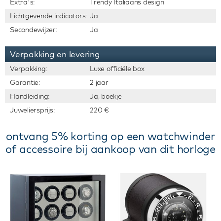
Extra's:
Trendy Italiaans design
Lichtgevende indicators:
Ja
Secondewijzer:
Ja
Verpakking en levering
Verpakking:
Luxe officiële box
Garantie:
2 jaar
Handleiding:
Ja, boekje
Juweliersprijs:
220 €
ontvang 5% korting op een watchwinder
of accessoire bij aankoop van dit horloge