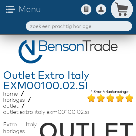
Outlet
Extro Italy
EXM00100.02.SI
4.8
van
4
klantervaringen
home
horloges
outlet
outlet extro italy exm00100.02.si
Extro Italy
horloges