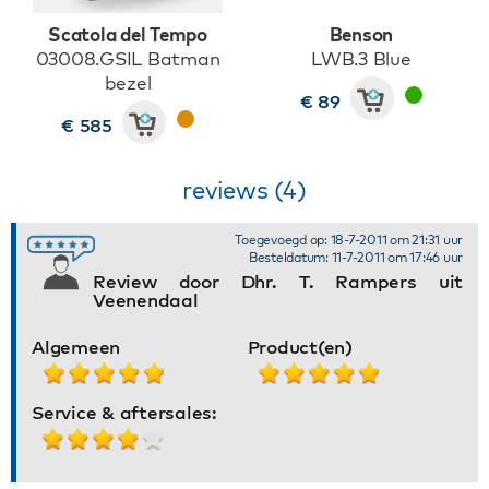
Scatola del Tempo
Benson
03008.GSIL Batman
LWB.3 Blue
bezel
€ 89
€ 585
reviews (4)
Toegevoegd op: 18-7-2011 om 21:31 uur
Besteldatum: 11-7-2011 om 17:46 uur
Review door Dhr. T. Rampers uit
Veenendaal
Algemeen
Product(en)
Service & aftersales: