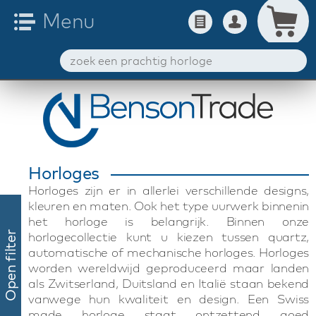
Horloges
Horloges zijn er in allerlei verschillende designs,
kleuren en maten. Ook het type uurwerk binnenin
het horloge is belangrijk. Binnen onze
horlogecollectie kunt u kiezen tussen quartz,
Open filter
automatische of mechanische horloges. Horloges
worden wereldwijd geproduceerd maar landen
als Zwitserland, Duitsland en Italië staan bekend
vanwege hun kwaliteit en design. Een Swiss
made horloge staat ontzettend goed