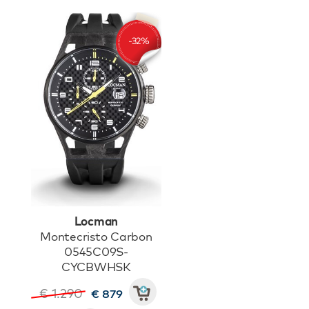
Locman
Montecristo Carbon
0545C09S-
CYCBWHSK
€ 1.290
€ 879