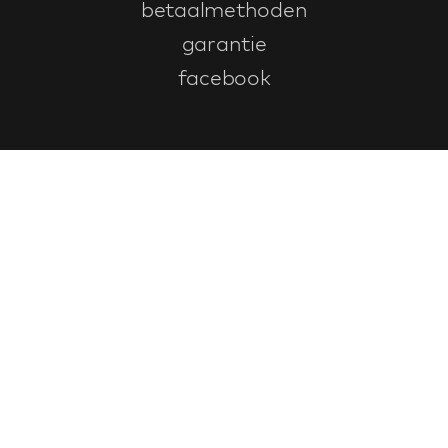
betaalmethoden
garantie
facebook
Klantenservice
faq
garantieformulier
annuleren en retourneren
algemene voorwaarden
privacy policy
Contact